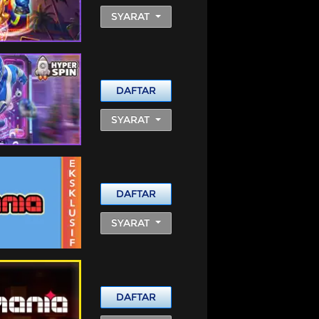
SYARAT
DAFTAR
SYARAT
DAFTAR
SYARAT
DAFTAR