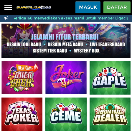
Beranda
MASUK
DAFTAR
Superliga168 menyediakan akses resmi untuk member Ligaciputr
Sports
BARU
PROMO
Live Casino
BARU
IDNPoker
BARU
Slots
PROMO
IDNLIVE
BARU
Stream N Spin
Arcade
PROMO
Table Games
Lottery
BARU
PROMO
IDNRaffle