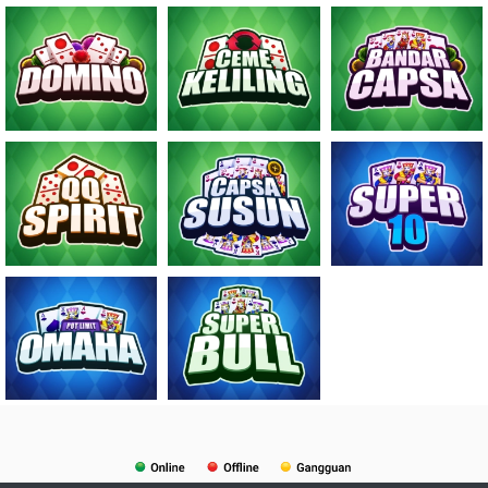
Referral
Promosi
Hubungi Kami
Live Chat
Pengaduan Customer
Pilih Bahasa:
MASUK
DAFTAR
&copy; Superliga168 | Akses Resmi Member
Ligaciputra. Hak Cipta Dilindungi.